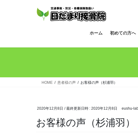
コ
ナ
ン
ビ
テ
ゲ
ン
ー
ツ
シ
ホーム
初めての方へ
へ
ョ
ス
ン
キ
に
ッ
移
プ
動
HOME
患者様の声
お客様の声（杉浦羽）
2020年12月8日
/ 最終更新日時 :
2020年12月8日
eushu-la
お客様の声（杉浦羽）