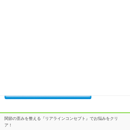
院長 加藤のつぶやき
日だまり接骨院SNSはここからcheck！
関節の歪みを整える『リアラインコンセプト』でお悩みをクリ
ア！