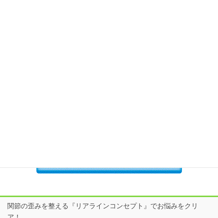
院長 加藤のつぶやき
日だまり接骨院SNSはここからcheck！
関節の歪みを整える『リアラインコンセプト』でお悩みをクリ
ア！